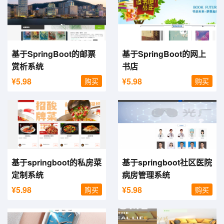
基于SpringBoot的邮票
基于SpringBoot的网上
赏析系统
书店
¥5.98
¥5.98
购买
购买
基于springboot的私房菜
基于springboot社区医院
定制系统
病房管理系统
¥5.98
¥5.98
购买
购买