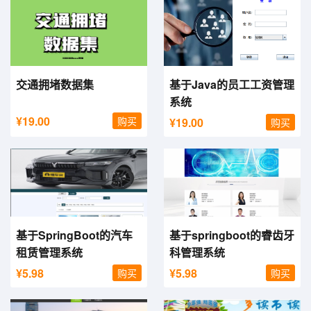
交通拥堵数据集
基于Java的员工工资管理
系统
¥19.00
购买
¥19.00
购买
基于SpringBoot的汽车
基于springboot的睿齿牙
租赁管理系统
科管理系统
¥5.98
¥5.98
购买
购买