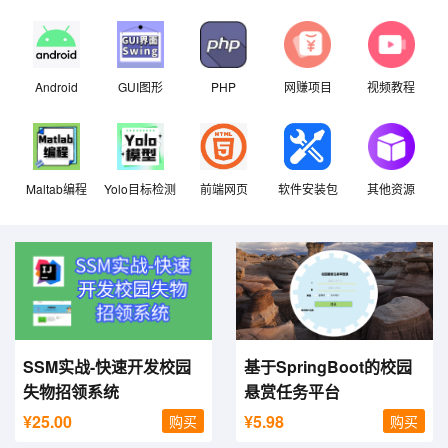
Android
GUI图形
PHP
网赚项目
视频教程
Maltab编程
Yolo目标检测
前端网页
软件安装包
其他资源
SSM实战-快速开发校园
基于SpringBoot的校园
失物招领系统
悬赏任务平台
¥25.00
¥5.98
购买
购买