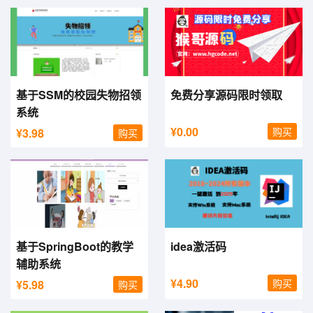
基于SSM的校园失物招领
免费分享源码限时领取
系统
¥0.00
购买
¥3.98
购买
基于SpringBoot的教学
idea激活码
辅助系统
¥4.90
购买
¥5.98
购买