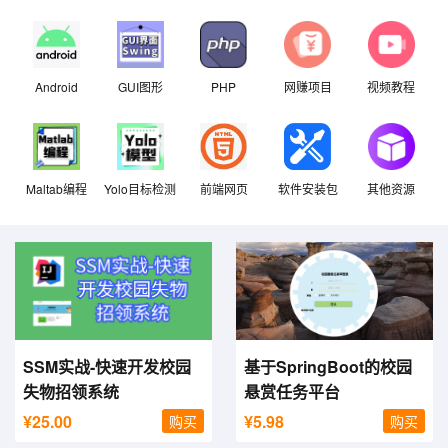
Android
GUI图形
PHP
网赚项目
视频教程
Maltab编程
Yolo目标检测
前端网页
软件安装包
其他资源
SSM实战-快速开发校园
基于SpringBoot的校园
失物招领系统
悬赏任务平台
¥25.00
¥5.98
购买
购买