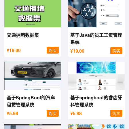
交通拥堵数据集
基于Java的员工工资管理
系统
¥19.00
购买
¥19.00
购买
基于SpringBoot的汽车
基于springboot的睿齿牙
租赁管理系统
科管理系统
¥5.98
¥5.98
购买
购买